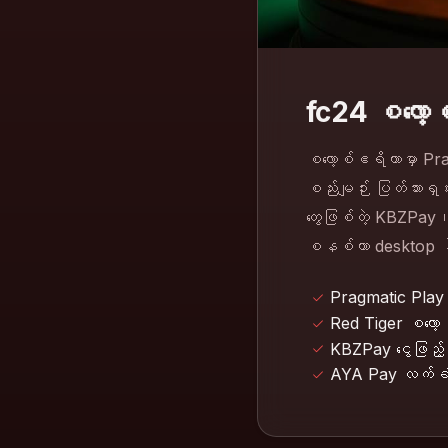
fc24 စလော့
စလော့စ်ဧရိယာမှာ Pra
စည်းမျဉ်း ပြတ်သားရှင
တွေဖြစ်တဲ့ KBZPay၊
စနစ်ဟာ desktop နဲ့ မ
Pragmatic Play 
Red Tiger စလော့
KBZPay ငွေဖြည့
AYA Pay လက်ခံ