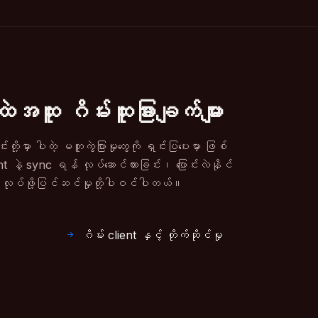
ထူး ဂိမ်းထူးခြားချက်များ
ု့မှာ ပါတဲ့ မတူကွဲပြားမှုတွေကို ရှင်းပြပေးမှာ ဖြစ်
 နဲ့ sync ရန် လုပ်ဆောင်ထားခြင်း၊ ပြောင်းလဲနိုင်
့ လုပ်ဖို့ပြင်ဆင်မှုတို့ပါဝင်ပါတယ်။
ဂိမ်း client နှင့် တိုက်ဆိုင်မှု