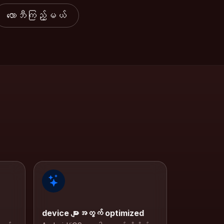
လောဘီကြည့်မယ်
device များအတွက် optimized