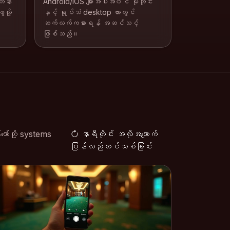
တန်း
Android/iOS များအပါအ၀င် မိုဘိုင်း
ေလို့
နှင့် ရုပ်သံ desktop ကားတွင်
ဆက်လက်ကစားရန် အဆင်သင့်
ဖြစ်သည်။
တော်တို့ systems
နာရီတိုင်း အလိုအလျောက်
ပြန်လည်တင်သစ်ခြင်း