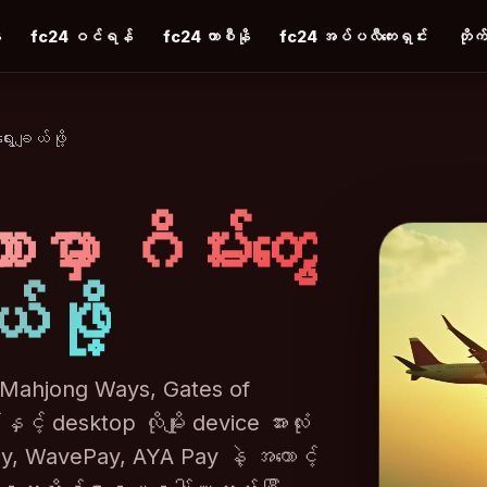
ာ
fc24 ဝင်ရန်
fc24 ကာစီနို
fc24 အပ်ပလီကေးရှင်း
တိုက
ွေးချယ်ဖို့
ှာ ဂိမ်းတွေ
်ဖို့
 Mahjong Ways, Gates of
င့် desktop လိုမျိုး device အားလုံး
, WavePay, AYA Pay နဲ့ အကောင့်