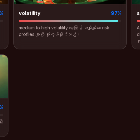
volatility
s
%
97%
medium to high volatility တွေဖြင့် အမျိုးမျိုးသော risk
A
profiles များကို ဖုံးကွယ်နိုင်သည်။
d
လ
%
ီး