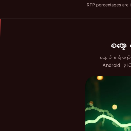
RTP percentages are i
စလော့
စလော့စ်ဧရိယာကို
Android နဲ့ iO