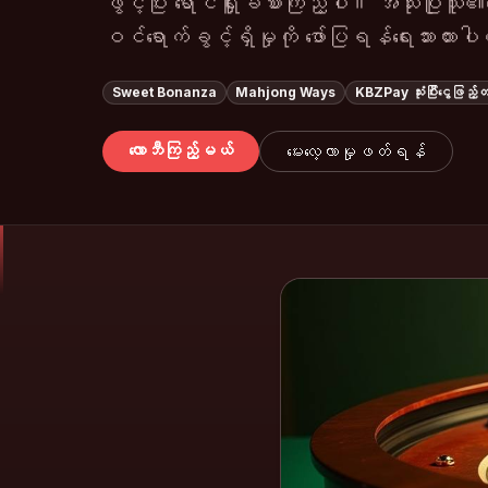
ဖွင့်ပြီး ရောင်ရှူးခံစားကြည့်ပါ။ အသုံးပြု
ဝင်ရောက်ခွင့်ရှိမှုကို ဖော်ပြရန်ရေးသားထာ
Sweet Bonanza
Mahjong Ways
KBZPay သုံးပြီးငွေဖြည့်
လောဘီကြည့်မယ်
မေးလေ့လာမှုဖတ်ရန်