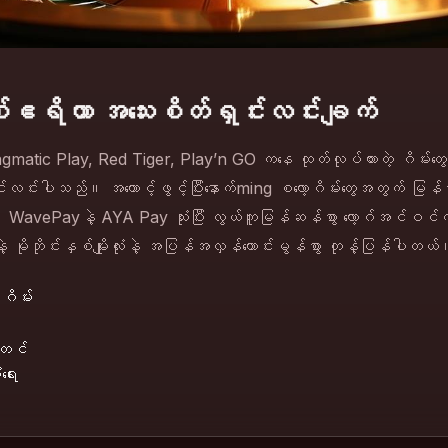
စ်ဧရိယာ အသေးစိတ်ရှင်းလင်းချက်
gmatic Play, Red Tiger, Play’n GO ကနေ ထုတ်လုပ်ထားတဲ့ ဂိမ်းတွေ
်းလင်းပါသည်။ အကောင့်ဖွင့်ပြီးနောက်ming စလော့ဂိမ်းတွေအတွက် မြန်မာ
 WavePayနဲ့ AYA Pay သုံးပြီး လွယ်ကူမြန်ဆန်စွာ လော့ဂ်အင်ဝင
ိုဘိုင်းနှစ်မျိုးလုံးနဲ့ အပြန်အလှန်ကောင်းမွန်စွာ တုန့်ပြန်ပါတယ်
ဂိမ်း
်တင်
ရေး