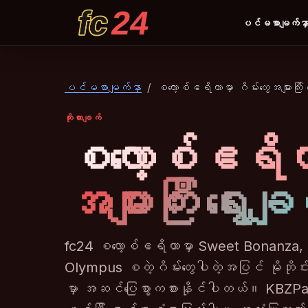
ပင်မစာမျက်နှ
fc24
ပင်မစာမျက်နှာ
စလော့စ်ဧရိယာမှာ ဂိမ်းတွေအများကြီး ရ
ကိုးကားချက်
စလော့စ်ဧရိယာမ
အများကြီး ရွေးချယ
fc24 စလော့စ်ဧရိယာမှာ Sweet Bonanza,
Olympus စတဲ့ဂိမ်းတွေပါတဲ့အပြင် မိုဘိုင်းနှ
မှာ အဆင်ပြေစွာကစားနိုင်ပါတယ်။ KBZPay