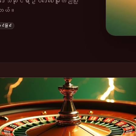
သူ၏ဒေသဆိုင်ရာဥပဒေပေါ်မူတည်ပြီး
းပါတယ်။
တင်ခြင်း