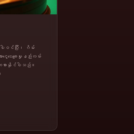
ပါဝင်ပြီး၊ ဂိမ်း
ငွေပေးချေမှုနည်းလမ်း
်ကစားနိုင်ပါသည်။
။