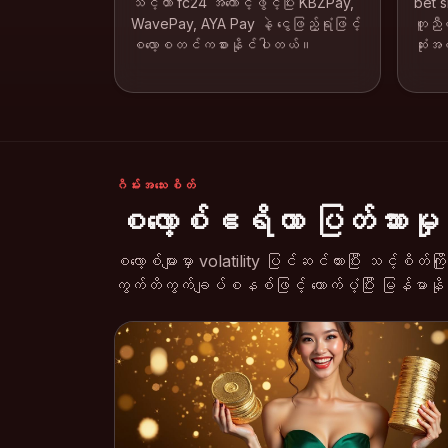
သင့်ဟာ fc24 အကောင့်ဖွင့်ပြီး KBZPay,
bet s
WavePay, AYA Pay နဲ့ ငွေဖြည့်ရုံဖြင့်
တူညီတ
စလော့စတင်ကစားနိုင်ပါတယ်။
ဆုံး
ဂိမ်းအသေးစိတ်
စလော့စ်ဧရိယာ ပြတ်သား
စလော့စ်များမှာ volatility ပြင်ဆင်ထားပြီး သင့်စိတ်ကြ
ကွက်တိကွက်ချပ်စနစ်ဖြင့် ထောက်ပံ့ပြီး မြန်မာန