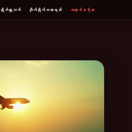
်ရိုက်ရူလက်
တိုက်ရိုက်ဘကာရတ်
စလော့စ်ဧရိယာ