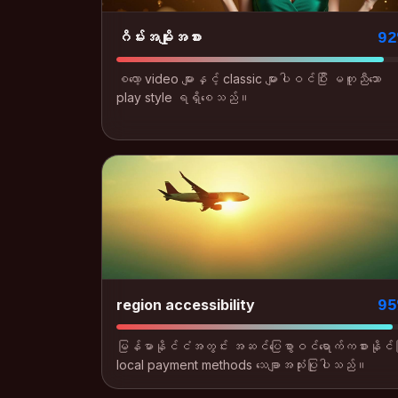
ဂိမ်းအမျိုးအစား
92
စလော့ video များနှင့် classic များပါဝင်ပြီး မတူညီသော
play style ရရှိစေသည်။
region accessibility
95
မြန်မာနိုင်ငံအတွင်း အဆင်ပြေစွာဝင်ရောက်ကစားနိုင်ပြ
local payment methods သေချာအသုံးပြုပါသည်။