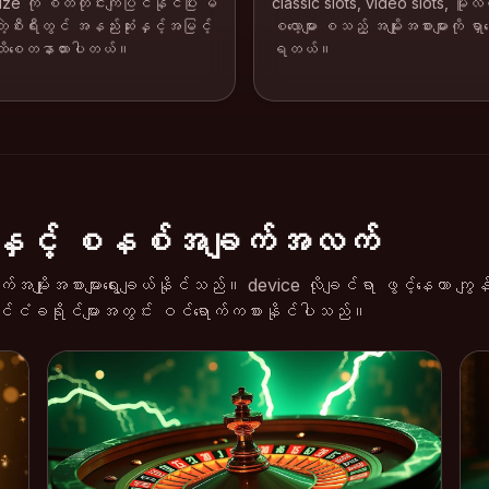
ize ကို စိတ်တိုင်းကျပြင်နိုင်ပြီး မ
classic slots, video slots, မူလ
ဲ့စီးရီးတွင် အနည်းဆုံးနှင့်အမြင့်
စလော့များ စသည့် အမျိုးအစားများကို ရှာဖွ
အထိစေတနာထားပါတယ်။
ရတယ်။
မှုနှင့် စနစ်အချက်အလက်
ိုက်အမျိုးအစားများရွေးချယ်နိုင်သည်။ device လိုချင်ရာ ဖွင့်နေတာ ကျွန်
ိုင်ငံခရိုင်များအတွင်း ဝင်ရောက်ကစားနိုင်ပါသည်။