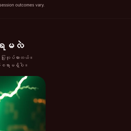
session outcomes vary.
ားရမလဲ
့ ပြုလုပ်ထားတယ်။
းရိမ်စရာမရှိပါ။