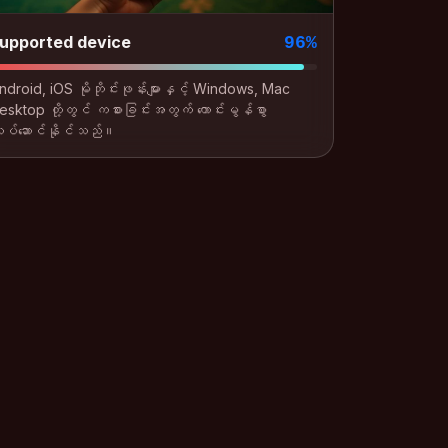
upported device
96%
ndroid, iOS မိုဘိုင်းဖုန်းများနှင့် Windows, Mac
esktop တို့တွင် ကစားခြင်းအတွက် ကောင်းမွန်စွာ
ုပ်ဆောင်နိုင်သည်။