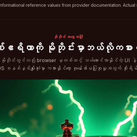
nformational reference values from provider documentation. Actual 
မိုဘိုင်းအတွေ့အကြုံ
စ်ဧရိယာကို မိုဘိုင်းမှာဘယ်လိုကစ
 မိုဘိုင်းတွင်လည်း browser မှတစ်ဆင့် သယ်ဆောင်လာနိုင်တဲ့ UI နဲ
S စနစ်နှစ်မျိုးလုံးမှာ ကစားနိုင်တော့ ဖုန်းေဖာ်မပြုစုမှုအတွက် စို