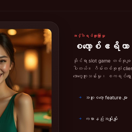
အင်္ဂါရပ်ထူးခြားမှု
စလော့စ်ဧရိယာထဲအ
ဆိုင်ရာ slot game တစ်ခုချင်းတိ
ပါတယ်။ ဂိမ်းတစ်ခုလုံး client
သောတွေကူးသန်းမှု၊ စကရင်ရှော
အထူးစလော့ feature များ
ကစားနည်းအမျိုးမျိုး