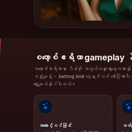
စလော့စ်ဧရိယာ gameplay နဲ
စလော့စ်ဧရိယာမှာ ဂိမ်းကို အလွယ်တကူရှာဖွေကစားနိုင်
စည်းမျဉ်း၊ betting limit တွေရှင်းလင်း ဖော်ပြထား
ရွေးချယ်နိုင်ပါတယ်။
အကောင့်ဝင်ခြင်း
ဘတ်ဂ