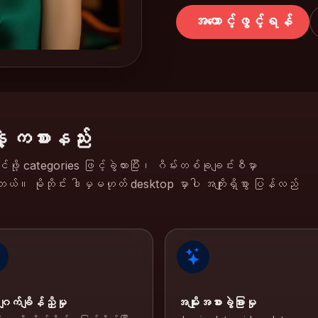
အကောင့်ဖွင့်ရန်
့ ကစားနည်း
ဖို့ categories ဖြင့်ခွဲထားပြီး၊ ဂိမ်းတစ်ခုချင်းစီမှာ
ပါတယ်။ မိုဘိုင်း ဒါမှမဟုတ် desktop မှာပါ အကျိုးရှိစွာ ပြန်လည်
ျက်ချိန်ညှိမှု
အမျိုးအစားခွဲခြားမှု