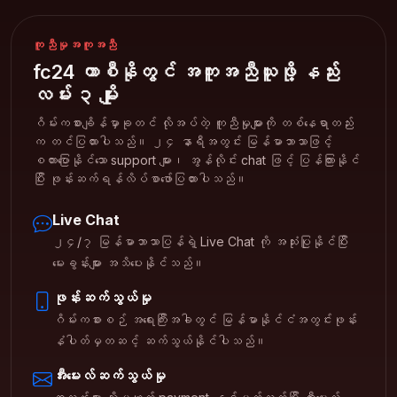
ကူညီမှုအကူအညီ
fc24 ကာစီနိုတွင် အကူအညီယူဖို့ နည်း
လမ်း ၃ မျိုး
ဂိမ်းကစားချိန်မှာခုတင် လိုအပ်တဲ့ ကူညီမှုများကို တစ်နေရာတည်း
က တင်ပြထားပါသည်။ ၂၄ နာရီအတွင်း မြန်မာဘာသာဖြင့်
စကားပြောနိုင်သော support များ၊ အွန်လိုင်း chat ဖြင့် ပြန်ကြားနိုင်
ပြီး ဖုန်းဆက်ရန်လိပ်စာဖော်ပြထားပါသည်။
Live Chat
၂၄/၇ မြန်မာဘာသာပြန်ရဲ့ Live Chat ကို အသုံးပြုနိုင်ပြီး
မေးခွန်းများ အသိပေးနိုင်သည်။
ဖုန်းဆက်သွယ်မှု
ဂိမ်းကစားစဉ် အရေးကြီးအခါတွင် မြန်မာနိုင်ငံအတွင်းဖုန်း
နံပါတ်မှတဆင့် ဆက်သွယ်နိုင်ပါသည်။
အီးမေးလ်ဆက်သွယ်မှု