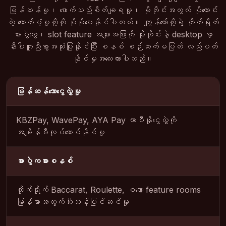
မြန်ဆန်မှု၊ ဖောက်သည်စိတ်ချရမှု၊ မိုဘိုင်းအတွက် ပိုကောင်း
တဲ့ ထောက်ပံ့မှုတို့ကို ပိုမိုပေးနိုင်ပါတယ်။ ကျွန်တော်တို့ရဲ့ တိုက်ရိုက်
စားပွဲတွေ၊ slot feature အများအပြားကို မိုဘိုင်းနဲ့ desktop မှာ
နီးပါးတူညီစွာအသုံးပြုနိုင်ပြီး စနစ် စဉ်ဆက်မပြတ် လည်ပတ်
နိုင်မှုအလေးထားပါသည်။
မြန်ဆန်သောငွေလွှဲမှု
KBZPay, WavePay, AYA Pay ကာစီနိုငွေလွှဲကို
အချိန်မီလုပ်ဆောင်နိုင်မှု
စားပွဲကစားစနစ်
တိုက်ရိုက် Baccarat, Roulette, စလော့ feature rooms
မြန်မာအတွက်သီးသန့်ပြင်ဆင်မှု