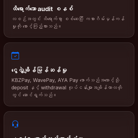
ထိရောက်သော audit စနစ်
လစဉ်အတွင်း ထိရောက်စွာ စစ်ဆေးပြီး ကစားဂိမ်းမှန်ကန်
မှုကို စောင့်ကြည့်ထားသည်။
ငွေလွှဲချိန်မြန်ဆန်မှု
KBZPay, WavePay, AYA Pay ဖောက်သည်အကောင့်သို့
deposit နှင့် withdrawal လုပ်ငန်းများအချိန်ကာလတို
တွင် ဆောင်ရွက်သည်။