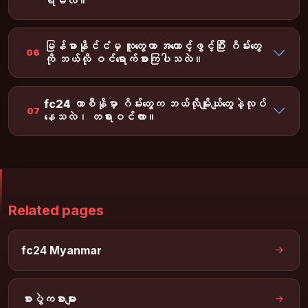
ရမလဲ။
မြန်မာနိုင်ငံမှ လူတွေဟာ အကောင့်ဖွင့်ပြီး ဂိမ်းတွေ
06
ကို ဘယ်လို ဝင်ရောက်စားကြပါသလဲ။
fc24 ကာစီနိုမှာ ဂိမ်းတွေက ဘယ်လိုမျိုးယျ်တွေနဲ့လုပ်
07
နေသလဲ၊ တရားဝင်လား။
Related pages
fc24 Myanmar
စားပွဲကစားများ