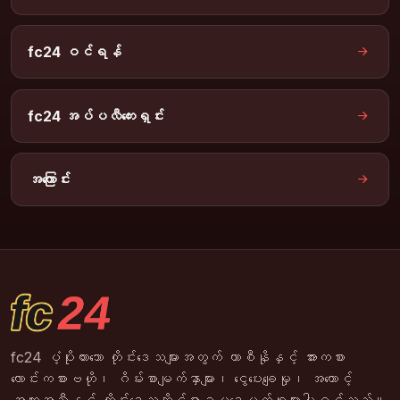
fc24 ဝင်ရန်
fc24 အပ်ပလီကေးရှင်း
အကြောင်း
fc24 ပံ့ပိုးထားသော တိုင်းဒေသများအတွက် ကာစီနိုနှင့် အားကစား
လောင်းကစားဗဟို၊ ဂိမ်းစာမျက်နှာများ၊ ငွေပေးချေမှု၊ အကောင့်