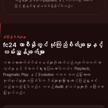
အညွန်းများ သို့မဟုတ် payment နှင့်ပတ်သက်ပြီး အီးမေးလ်
ဖြင့် ရိုးရှင်းစွာ စုံစမ်းသိရှိနိုင်ပါသည်။
ယုံကြည်စိတ်ချမှု
fc24 ကာစီနိုတွင် ယုံကြည်စိတ်ချမှုနှင့်
လမ်းညွှန်ချက်များ
ကစားသမားအောက်ခံဂိမ်းစနစ်များကို ဖောက်သည်အချက်အလက် ကာ
ကွယ်မှုနှင့် သိသာထင်ရှားစွာပြပေးထားပါတယ်။ Playtech,
Pragmatic Play နှင့် Evolution ကအစ အတည်ပြုထားသော
ထုတ်လုပ်သူများမဖြစ်ပါက ဂိမ်းများထူးခြားစွာ စောင့်ကြည့်ရှုခင်း
သည်မှာလည်းရှိပါသည်။ လစဉ် Audit သုံးသပ်မှုများကို မကြာခဏ
ပြုလုပ်သည်။