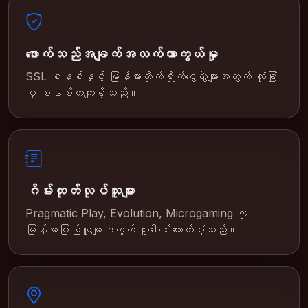
ဖောက်သည်အချက်အလက်ကာကွယ်မှု
SSL စနစ်နှင့် မြန်မာတိုက်ရိုက်ငွေလွှဲများအတွက် လုံခြုံ
မှု စနစ်တကျရှိသည်။
ဂိမ်းထုတ်လုပ်သူများ
Pragmatic Play, Evolution, Microgaming ကို
မြန်မာပြည်သူများအတွက် ပူးပေါင်းထောက်ပံ့သည်။