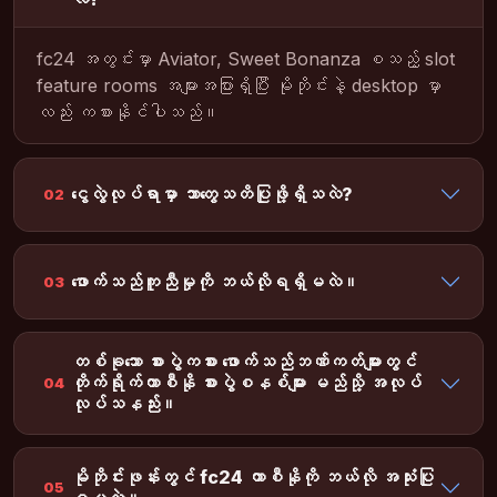
fc24 အတွင်းမှာ Aviator, Sweet Bonanza စသည့် slot
feature rooms အများအပြားရှိပြီး မိုဘိုင်းနဲ့ desktop မှာ
လည်း ကစားနိုင်ပါသည်။
ငွေလွဲလုပ်ရာမှာ ဘာတွေသတိပြုဖို့ရှိသလဲ?
02
ဖောက်သည်ကူညီမှုကို ဘယ်လိုရရှိမလဲ။
03
တစ်ခုသော စားပွဲကစား ဖောက်သည်ဘဏ်ကတ်များတွင်
တိုက်ရိုက်ကာစီနို စားပွဲစနစ်များ မည်သို့ အလုပ်
04
လုပ်သနည်း။
မိုဘိုင်းဖုန်းတွင် fc24 ကာစီနိုကို ဘယ်လို အသုံးပြု
05