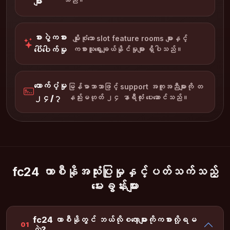
များ
စားပွဲကစား
မျိုးစုံသော slot feature rooms များနှင့်
ပေါ်ပေါက်မှု
ကစားသူရွေးချယ်နိုင်မှုများ ရှိပါသည်။
ထောက်ပံ့မှု
မြန်မာဘာသာဖြင့် support အကူအညီများကို တ
၂၄/၇
နည်းမဟုတ် ၂၄ နာရီလုံး ပေးဆောင်သည်။
fc24 ကာစီနိုအသုံးပြုမှုနှင့်ပတ်သက်သည့်
မေးခွန်းများ
fc24 ကာစီနိုတွင် ဘယ်လိုစလော့များကိုကစားလို့ရမ
01
လဲ?