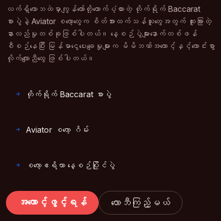
လက်ရှိလောဘထဲမှာကျွန်တော်တို့ထောက်ပံ့ထားတဲ့ တိုက်ရိုက် Baccarat
စားပွဲနဲ့ Aviator စလော့တွေက စိတ်အားထက်သန်သူတွေအတွက် ထူးခြားတဲ့
နားလည်မှုတစ်ခုဖြစ်ပါတယ်။ နေ့စဉ်ပွဲများနောက်တစ်ဖန်
စီစဉ်နေပြီး မြန်မာငွေပေးချေမှုများက မိမိဘဏ်အကောင့်နှင့်ကောင်းစွာ
လိုက်လျောညီထွေ ဖြစ်ပါတယ်။
တိုက်ရိုက် Baccarat စားပွဲ
Aviator စလော့ ဂိမ်း
စလော့ဧရိယာ နေ့စဉ်ပြိုင်ပွဲ
အကောင့်ဖွင့်ရန်
လောဘီကြည့်မယ်