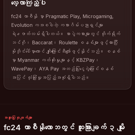
လေ့လာကြည့်ပါ
fc24 ကာစီနို မှာ Pragmatic Play, Microgaming,
Evolution ကအစပါတဲ့ ကစားဂိမ်းပညာရှင်များ
ရဲ႕ဇာတ်လမ်းရှိပါတယ်။ စားပွဲကစားများတွင် တိုက်ရိုက်
ဘင်ဂို၊ Baccarat၊ Roulette စနစ်များဖွင့်ထားပြီး
မိုဘိုင်းပေါ်မှာတောင် ကျိုးကြောင်းဆီလျော်ဖွင့်နိုင်သည်။ စနစ်
မှာ Myanmar ကတ်ထိုးမှုများနှင့် KBZPay၊
WavePay၊ AYA Pay အတည်ပြုငွေလွဲပြောင်းစနစ်
အပြင် လုံခြုံမှုအပြည့်အစုံရှိပါသည်။
အထူးပြုစုချက်များ
fc24 ကာစီနိုလောဘတွင် ထူးခြားချက် ၃ မျိုး