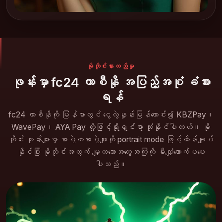
မိုဘိုင်းနားလည်မှု
ဖုန်းမှာ fc24 ကာစီနို အပြည့်အစုံ ခံစား
ရန်
fc24 ကာစီနိုကို မြန်မာတွင် ငွေလွဲနှုန်းမြန်ကောင်း၍ KBZPay၊
WavePay၊ AYA Pay တို့ဖြင့်ရိုးရှင်းစွာ သုံးနိုင်ပါတယ်။ မို
ဘိုင်း ဖုန်းများမှာ စားပွဲကစားပွဲများကို portrait mode ဖြင့်ထိန်းချုပ်
နိုင်ပြီး မိုဘိုင်းအတွက် မျှတသောအတွေ့အကြုံကို မီးလျှံတောက်ပပေး
ပါသည်။