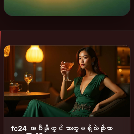
fc24 ကာစီနိုတွင် ဘာတွေမရှိလဲဆိုတာ