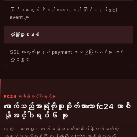
မြန်မာအတွက် စီစဉ်ထားသော နေ့စဉ် ပြိုင်ပွဲနှင့် slot
event များ
လုံခြုံမှုစနစ်
SSL ကာကွယ်မှုနှင့် payment အတည်ပြုစနစ်များ တင်း
ကြပ်ခြင်း
FC24 ကာစီနိုအင်္ဂါရပ်များ
ဖောက်သည်အာရုံကိုစူးစိုက်ထားသော fc24 ကာစီ
နိုအင်္ဂါရပ် ၆ ခု
ငွေလွှဲ၊ ကစားမှု၊ ဖောက်သည်အမှတ်တံဆိပ်နဲ့ပတ်သက်တဲ့
အချက်အလက်များရှိပြီး ကျွန်တော်တို့က fc24 ကာစီနိုအတွက်