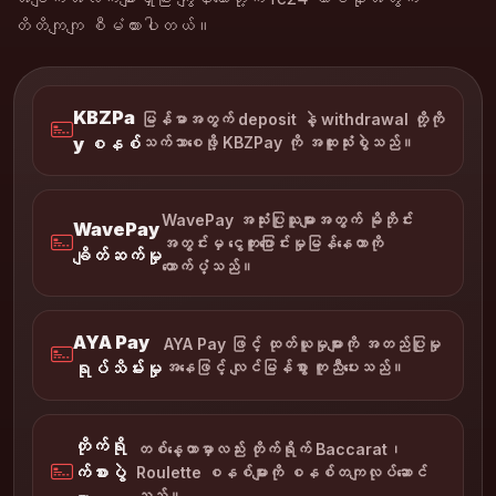
တိတိကျကျ စီမံထားပါတယ်။
KBZPa
မြန်မာအတွက် deposit နဲ့ withdrawal တို့ကို
y စနစ်
သက်သာစေဖို့ KBZPay ကို အထူးသုံးစွဲသည်။
WavePay အသုံးပြုသူများအတွက် မိုဘိုင်း
WavePay
အတွင်းမှ ငွေကူးပြောင်းမှုမြန်နေတာကို
ချိတ်ဆက်မှု
ထောက်ပံ့သည်။
AYA Pay
AYA Pay ဖြင့် ထုတ်ယူမှုများကို အတည်ပြုမှု
ရုပ်သိမ်းမှု
အနေဖြင့် လျင်မြန်စွာ ကူညီပေးသည်။
တိုက်ရို
တစ်နေ့တာမှာလည်း တိုက်ရိုက် Baccarat၊
က်စားပွဲ
Roulette စနစ်များကို စနစ်တကျလုပ်ဆောင်
သည်။