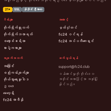
အကူအညီနှင့် တိုင်းဒေသဆိုင်ရာဥပဒေမှတ်စုများပါဝင်သည်။
21+
SSL
မိုဘိုင်း ဦးစားပေး
ဂိမ်းများ
အကောင့်
တိုက်ရိုက်ရူလက်
မှတ်ပုံတင်
တိုက်ရိုက်ဘကာရတ်
fc24 ဝင်ရန်
စလော့စ်ဧရိယာ
fc24 အပ်ပလီကေးရှင်း
စားပွဲကစားများ
အချက်အလက်
ဆက်သွယ်ရန်
အကြောင်း
support@fc24.club
စည်းကမ်းချက်များ
ဝန်ဆောင်မှုကို တိုင်းဒေသ
အတိုင်းအတာဖြင့်သာ အသုံးပြု
ကိုယ်ပွားရေးမူဝါဒ
နိုင်သည်။
ဥပဒေ
မေးလေ့ရှိ
fc24 ကာစီနို