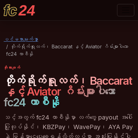
fc24
ပင်မစာမျက်နှာ
တိုက်ရိုက်ရူလက်၊ Baccarat နှင့် Aviator ဂိမ်းများပါသော
fc24 ကာစီနို
ကိုးကားချက်
တိုက်ရိုက်ရူလက်၊ Baccarat
နှင့် Aviator ဂိမ်းများပါသော
fc24 ကာစီနို
သင့်အတွက် fc24 ကာစီနိုမှာ လက်တွေ့ payout အပေါ်
ပြုလုပ်နိုင်၊ KBZPay၊ WavePay၊ AYA Pay
နဲ့ မြန်မာငွေပေးချေရန်လိွတ်လပ်စွာ အသုံးပြုနိုင်ပါ