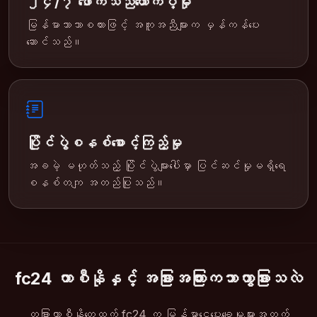
၂၄/၇ ဖောက်သည်ထောက်ပံ့မှု
မြန်မာဘာသာစကားဖြင့် အကူအညီများက မှန်ကန်ပေး
ဆောင်သည်။
ပြိုင်ပွဲစနစ်စောင့်ကြည့်မှု
အခမဲ့ မဟုတ်သည့် ပြိုင်ပွဲများပေါ်မှာ ပြင်ဆင်မှုမရှိရေ
စနစ်တကျ အတည်ပြုသည်။
fc24 ကာစီနိုနှင့် အခြားအကြားကဘာကွာခြားသလဲ
တခြားကာစီနိုတွေထက် fc24 က မြန်မာငွေပေးချေမှုများအတွက်