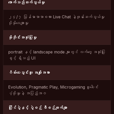
ဖောက်သည်ဆက်သွယ်မှု
၂၄/၇ မြန်မာဘာသာစကား Live Chat နဲ့ဖုန်းဆက်သွယ်မှု
ပိုမိုသေချာမှု
မိုဘိုင်းအသုံးပြုမှု
portrait နှင့် landscape mode များတွင် လက်တွေ့ အသုံးပြု
ခွင့် ရှိသည့် UI
ဂိမ်းပေးသွင်းသူ အမျိုးအစား
Evolution, Pragmatic Play, Microgaming ပူးပေါင်း
ပံ့ပိုးမှုနဲ့ အပြည့်အဝ
ပြိုင်ပွဲနှင့် ပွဲစဉ် စီစဉ်ချက်များ