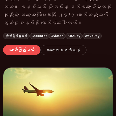
တယ်။ စနစ်သည် မိုဘိုင်းနဲ့ ဒက်စတော့ပ်မှာလည်း
တူညီတဲ့ အတွေ့အကြုံပေးထားပြီး ၂၄/၇ ဖောက်သည်ဆက်
သွယ်မှုစနစ်ကို ထောက်ပံ့ပေးပါတယ်။
တိုက်ရိုက်ရူလက်
Baccarat
Aviator
KBZPay
WavePay
လောဘီကြည့်မယ်
မေးလေ့လာမှုဖတ်ရန်